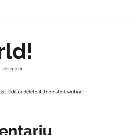
rld!
0 comentarii
. Edit or delete it, then start writing!
entariu